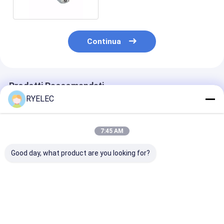
Continua
Prodotti Raccomandati
RYELEC
7:45 AM
Good day, what product are you looking for?
3221 SL005 Alfa
Alfa Wire 1895C
Cable 3 CON 
Wire Cable 2CON 22
SL005 Cavo 2COND
SLATE SHLD 1
AWG SLATE SHLD
20AWG SLATE 100'
100'
Miglior prezzo
Miglior prezzo
Miglior pr