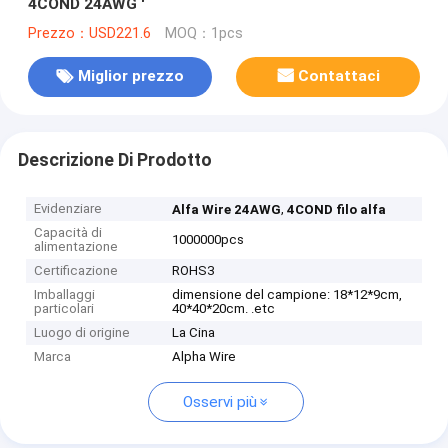
4COND 24AWG '
Prezzo：USD221.6
MOQ：1pcs
Miglior prezzo
Contattaci
Descrizione Di Prodotto
Evidenziare
,
Alfa Wire 24AWG
4COND filo alfa
Capacità di
1000000pcs
alimentazione
Certificazione
ROHS3
Imballaggi
dimensione del campione: 18*12*9cm,
particolari
40*40*20cm. .etc
Luogo di origine
La Cina
Marca
Alpha Wire
Osservi più