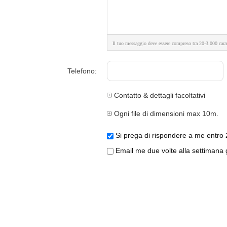
Il tuo messaggio deve essere compreso tra 20-3.000 carat
Telefono:
Contatto & dettagli facoltativi
Ogni file di dimensioni max 10m.
Si prega di rispondere a me entro 
Email me due volte alla settimana gl