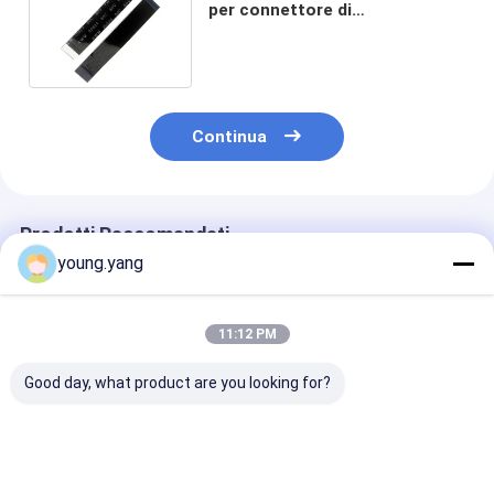
per connettore di
visualizzazione LVDS per
stampante
Continua
Prodotti Raccomandati
young.yang
11:12 PM
Good day, what product are you looking for?
Fabbrica 31 pin LCD
Custom 1.25mm
FFC/FPC IS100
LVDS Ffc Fpc
Pitch Awm 20624
L08T-C46-C N
Flessibile cavo
80c 60v Vw 1 FFC
HS100-L08N-