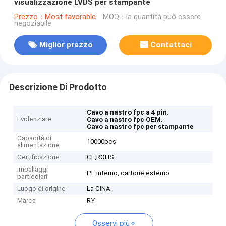
visualizzazione LVDS per stampante
Prezzo：Most favorable
MOQ：la quantità può essere
negoziabile
Miglior prezzo
Contattaci
Descrizione Di Prodotto
,
Cavo a nastro fpc a 4 pin
Evidenziare
,
Cavo a nastro fpc OEM
Cavo a nastro fpc per stampante
Capacità di
10000pcs
alimentazione
Certificazione
CE,ROHS
Imballaggi
PE interno, cartone esterno
particolari
Luogo di origine
La CINA
Marca
RY
Osservi più