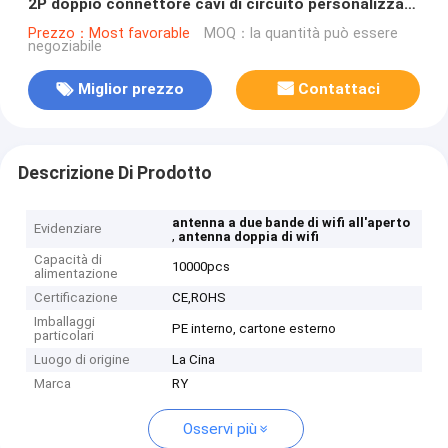
2P doppio connettore cavi di circuito personalizzati
OEM/ODM
Prezzo：Most favorable
MOQ：la quantità può essere
negoziabile
Miglior prezzo
Contattaci
Descrizione Di Prodotto
antenna a due bande di wifi all'aperto
Evidenziare
,
antenna doppia di wifi
Capacità di
10000pcs
alimentazione
Certificazione
CE,ROHS
Imballaggi
PE interno, cartone esterno
particolari
Luogo di origine
La Cina
Marca
RY
Osservi più