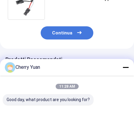
connettore cavi di circuito
personalizzati OEM/ODM
Continua
Prodotti Raccomandati
Cherry Yuan
11:28 AM
Good day, what product are you looking for?
Cable LVDS a 30 pin
Cable di schermo
Cavo LVDS LC
con connettore a
LCD LVDS generale
Copartner da 3
presa LVDS per
JAE FI-x30 30Pin a
Hirose DF19-3
l'imbracatura a filo
Hirose 20Pin DF13
a 40 pin DF13