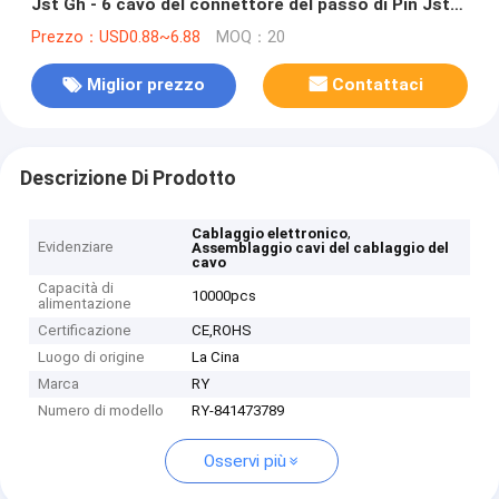
Jst Gh - 6 cavo del connettore del passo di Pin Jst
Zh 1.5mm torto
Prezzo：USD0.88~6.88
MOQ：20
Miglior prezzo
Contattaci
Descrizione Di Prodotto
,
Cablaggio elettronico
Evidenziare
Assemblaggio cavi del cablaggio del
cavo
Capacità di
10000pcs
alimentazione
Certificazione
CE,ROHS
Luogo di origine
La Cina
Marca
RY
Numero di modello
RY-841473789
Osservi più