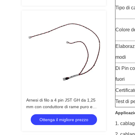
Tipo di c
Colore d
Elaboraz
modi
Di Pin c
fuori
Certificat
Arnesi di filo a 4 pin JST GH da 1,25
Test di p
mm con conduttore di rame puro e
Applicazi
lunghezza personalizzata per
Ottenga il migliore prezzo
elettrodomestici
1. cablag
2. cablag