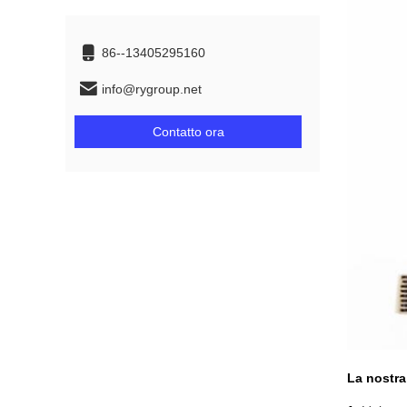
86--13405295160
info@rygroup.net
Contatto ora
La nostra