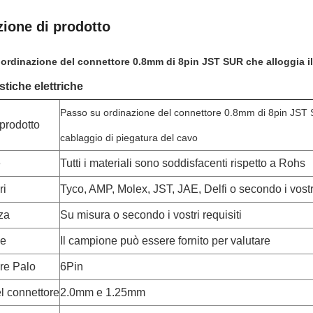
zione di prodotto
ordinazione del connettore 0.8mm di 8pin JST SUR che alloggia il
stiche elettriche
Passo su ordinazione del connettore 0.8mm di 8pin JST S
prodotto
cablaggio di piegatura del cavo
e
Tutti i materiali sono soddisfacenti rispetto a Rohs
ri
Tyco, AMP, Molex, JST, JAE, Delfi o secondo i vostri
za
Su misura o secondo i vostri requisiti
e
Il campione può essere fornito per valutare
re Palo
6Pin
l connettore
2.0mm e 1.25mm