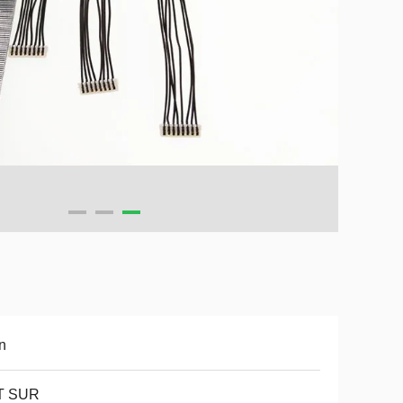
n
T SUR