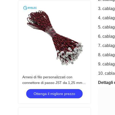
3. cablag
4. cablag
5. cablag
6. cablag
7. cablag
8. cabla
9. cablag
10. cabla
Arnesi di filo personalizzati con
Dettagli 
connettore di passo JST da 1,25 mm e
arnesi di cablaggio elettronici certificati
Ottenga il migliore prezzo
ISO9001 di lunghezza personalizzata