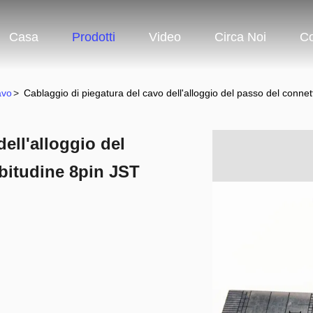
Casa
Prodotti
Video
Circa Noi
Co
avo
>
Cablaggio di piegatura del cavo dell'alloggio del passo del conn
ell'alloggio del
bitudine 8pin JST