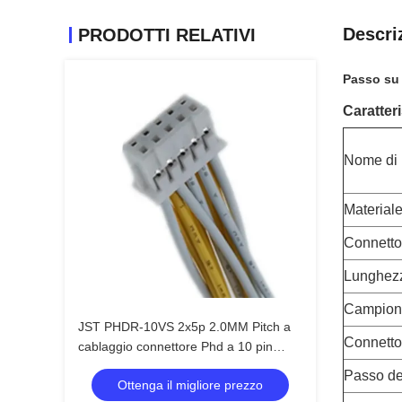
Descri
PRODOTTI RELATIVI
Passo su 
Caratteri
Nome di 
Material
Connetto
Lunghez
Campion
JST PHDR-10VS 2x5p 2.0MM Pitch a
Connetto
cablaggio connettore Phd a 10 pin
Pa66 con cavo 1007 26awg
Passo de
Ottenga il migliore prezzo