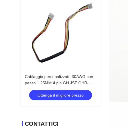
Cablaggio personalizzato 30AWG con
passo 1.25MM 4 pin GH JST GHR-
04V-S per display LCD
Ottenga il migliore prezzo
CONTATTICI