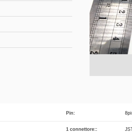
Pin:
8pi
1 connettore::
JS