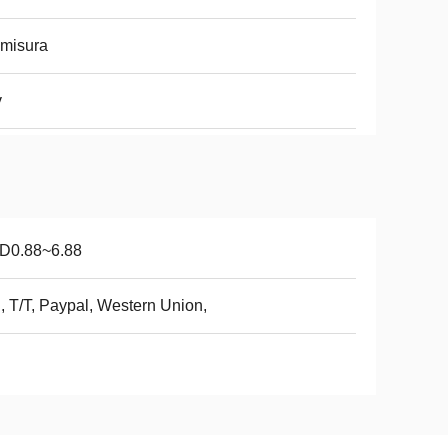
misura
v
D0.88~6.88
, T/T, Paypal, Western Union,