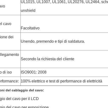
UL1015, UL1007, UL1061, UL20276, UL2464, scher
avo
unshield
el cavo
Facoltativo
ione dei
Unendo, premendo e tipi di saldatura.
ollegamento
Secondo la richiesta del cliente
o di iso
ISO9001: 2008
erformance:
100% elettrico e test di performance di elettricità
oni
del cablaggio
del
cavo
:
gio del cavo per il LCD
gio del cavo per esposizione