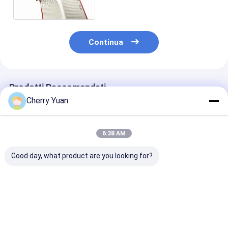
connettore femminile di IDC
Continua
Prodotti Raccomandati
Cherry Yuan
6:38 AM
Good day, what product are you looking for?
10 pin doppio
Cavo piatto a nastro
Cavo piatto a 
connettore IDC con
placcato oro D-Sub
con cablaggio
connettore maschio
15 pin DB15 maschio
arcobaleno
con cavo di rilievo a
a 16 pin femmina IDC
personalizzat
nastro piatto
2.54MM
isolamento in 
Miglior prezzo
Miglior prezzo
Miglior pr
placcato in oro di
connettori IDC