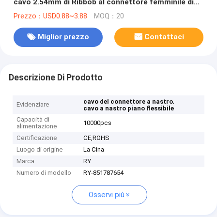
cavo 2.54mm di Ribbob al connettore femminile di
IDC
Prezzo：USD0.88~3.88
MOQ：20
Miglior prezzo
Contattaci
Descrizione Di Prodotto
,
cavo del connettore a nastro
Evidenziare
cavo a nastro piano flessibile
Capacità di
10000pcs
alimentazione
Certificazione
CE,ROHS
Luogo di origine
La Cina
Marca
RY
Numero di modello
RY-851787654
Osservi più