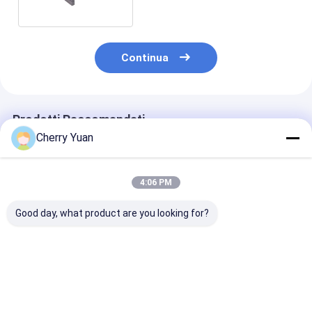
macchina 2.54mm
Continua
Prodotti Raccomandati
Cherry Yuan
4:06 PM
Good day, what product are you looking for?
10 pin doppio
Cavo piatto a nastro
Cavo piatto a 
connettore IDC con
placcato oro D-Sub
con cablaggio
connettore maschio
15 pin DB15 maschio
arcobaleno
con cavo di rilievo a
a 16 pin femmina IDC
personalizzat
nastro piatto
2.54MM
isolamento in 
Miglior prezzo
Miglior prezzo
Miglior pr
placcato in oro di
connettori IDC