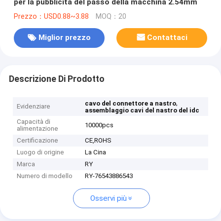
per la pubblicità del passo della macchina 2.54mm
Prezzo：USD0.88~3.88
MOQ：20
Miglior prezzo
Contattaci
Descrizione Di Prodotto
,
cavo del connettore a nastro
Evidenziare
assemblaggio cavi del nastro del idc
Capacità di
10000pcs
alimentazione
Certificazione
CE,ROHS
Luogo di origine
La Cina
Marca
RY
Numero di modello
RY-76543886543
Osservi più