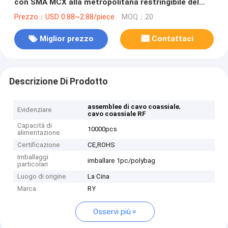
con SMA MCX alla metropolitana restringibile del
connettore/PVC
Prezzo：USD 0.88~2.88/piece
MOQ：20
Miglior prezzo
Contattaci
Descrizione Di Prodotto
,
assemblee di cavo coassiale
Evidenziare
cavo coassiale RF
Capacità di
10000pcs
alimentazione
Certificazione
CE,ROHS
Imballaggi
imballare 1pc/polybag
particolari
Luogo di origine
La Cina
Marca
RY
Osservi più