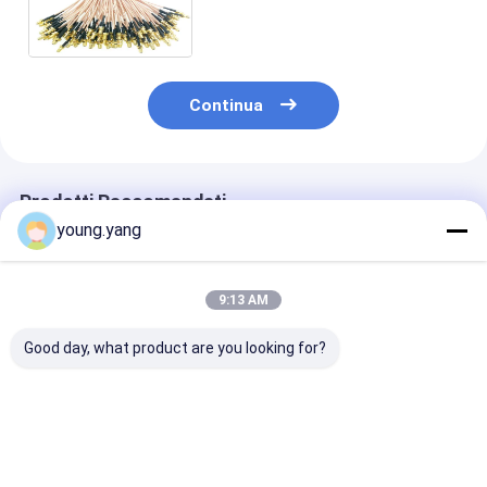
MCX alla metropolitana
restringibile del
connettore/PVC
Continua
Prodotti Raccomandati
young.yang
9:13 AM
Good day, what product are you looking for?
Assemblaggi cavi
Cavi RF da 75 Ohm
L'incavo di N 
impermeabili di IP67
con perdita di
all'oro ad ango
rf con il cavo
inserimento < 0,3 dB
retto della spi
maschio della
placcato
treccia della paratia
l'assemblaggio
Miglior prezzo
Miglior prezzo
Miglior pr