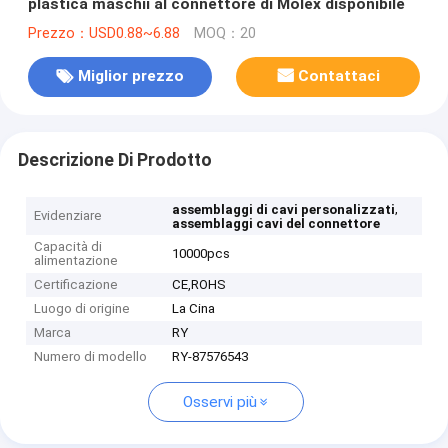
plastica maschii al connettore di Molex disponibile
Prezzo：USD0.88~6.88
MOQ：20
Miglior prezzo
Contattaci
Descrizione Di Prodotto
,
assemblaggi di cavi personalizzati
Evidenziare
assemblaggi cavi del connettore
Capacità di
10000pcs
alimentazione
Certificazione
CE,ROHS
Luogo di origine
La Cina
Marca
RY
Numero di modello
RY-87576543
Osservi più