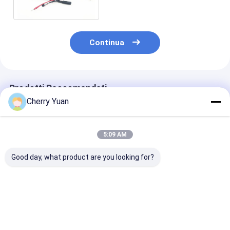
connettore di Molex
disponibile
Continua
Prodotti Raccomandati
Cherry Yuan
5:09 AM
Good day, what product are you looking for?
Molex 51021-0500
Connettore RJ45
Cavo di
1,25 al passo di JST
personalizzato Cavo
alimentazione 
ZHR-5 5P 1.5MM con
Ethernet Cat6e con
pin standard
il cavo flessibile del
contatti placcati oro
europeo con
cavo del
e conduttori in rame
materiale igni
Miglior prezzo
Miglior prezzo
Miglior pr
rivestimento dello
nudo
per adattatori