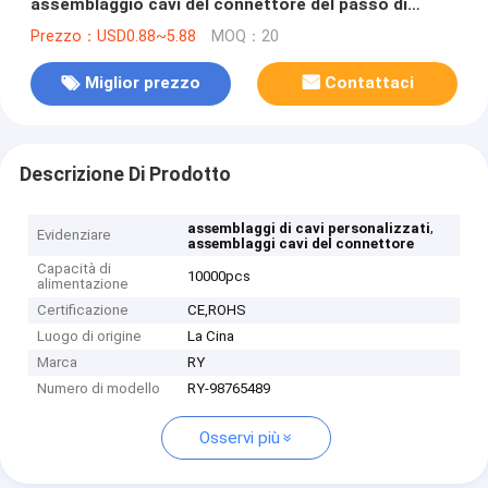
assemblaggio cavi del connettore del passo di
1.25mm
Prezzo：USD0.88~5.88
MOQ：20
Miglior prezzo
Contattaci
Descrizione Di Prodotto
,
assemblaggi di cavi personalizzati
Evidenziare
assemblaggi cavi del connettore
Capacità di
10000pcs
alimentazione
Certificazione
CE,ROHS
Luogo di origine
La Cina
Marca
RY
Numero di modello
RY-98765489
Osservi più