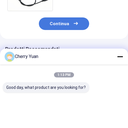
connettore del passo di
1.25mm
Continua
Prodotti Raccomandati
Cherry Yuan
1:13 PM
Good day, what product are you looking for?
Molex 51021-0500
Connettore RJ45
Cavo di
1,25 al passo di JST
personalizzato Cavo
alimentazione 
ZHR-5 5P 1.5MM con
Ethernet Cat6e con
pin standard
il cavo flessibile del
contatti placcati oro
europeo con
cavo del
e conduttori in rame
materiale igni
Miglior prezzo
Miglior prezzo
Miglior pr
rivestimento dello
nudo
per adattatori