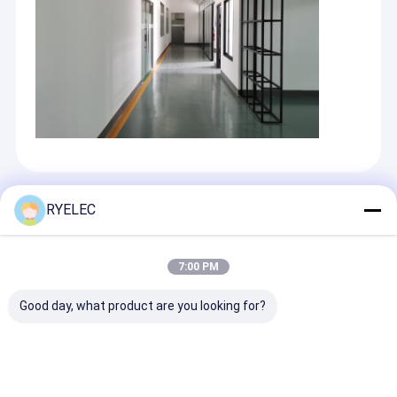
Recommended Products
RYELEC
7:00 PM
Good day, what product are you looking for?
C091 31G014 200 2 U
Jst SH MX GH Zh Ph
RY Hot Sale D
Cable di connessione
Eh Xh VH 1.0 1.25 1.5
41Pin to Dupo
maschile femminile
2.0 2.54 3.96 mm
Connector LV