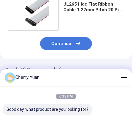
UL2651 Idc Flat Ribbon
Cable 1.27mm Pitch 20 Pin
per elettronica
Continua
Prodotti Raccomandati
Cherry Yuan
6:13 PM
Good day, what product are you looking for?
10 pin doppio
Cavo piatto a nastro
Cavo piatto a 
connettore IDC con
placcato oro D-Sub
con cablaggio