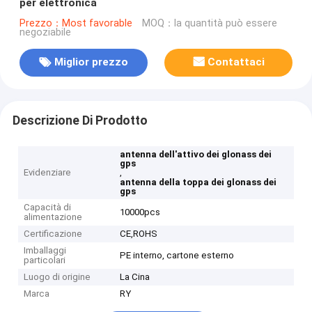
per elettronica
Prezzo：Most favorable
MOQ：la quantità può essere
negoziabile
Miglior prezzo
Contattaci
Descrizione Di Prodotto
antenna dell'attivo dei glonass dei
gps
Evidenziare
,
antenna della toppa dei glonass dei
gps
Capacità di
10000pcs
alimentazione
Certificazione
CE,ROHS
Imballaggi
PE interno, cartone esterno
particolari
Luogo di origine
La Cina
Marca
RY